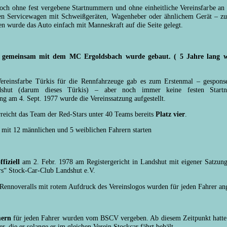
ch ohne fest vergebene Startnummern und ohne einheitliche Vereinsfarbe an
en Servicewagen mit Schweißgeräten, Wagenheber oder ähnlichem Gerät – z
en wurde das Auto einfach mit Manneskraft auf die Seite gelegt.
n gemeinsam mit dem MC Ergoldsbach wurde gebaut. ( 5 Jahre lang w
 Vereinsfarbe Türkis für die Rennfahrzeuge gab es zum Erstenmal – gespons
shut (darum dieses Türkis) – aber noch immer keine festen Start
g am 4. Sept. 1977 wurde die Vereinssatzung aufgestellt.
rreicht das Team der Red-Stars unter 40 Teams bereits
Platz vier
.
 mit 12 männlichen und 5 weiblichen Fahrern starten
o
ffiziell
am 2. Febr. 1978 am Registergericht in Landshut mit eigener Satzun
ars“ Stock-Car-Club Landshut e.V.
 Rennoveralls mit rotem Aufdruck des Vereinslogos wurden für jeden Fahrer ang
mern
für jeden Fahrer wurden vom BSCV vergeben. Ab diesem Zeitpunkt hatte 
, die er solange er im gleichen Verein Stockcar fährt behält.