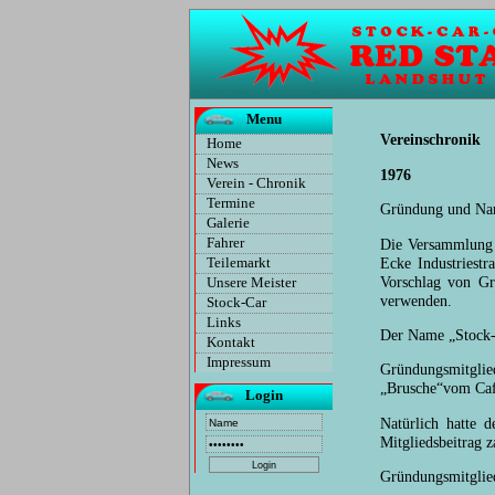
Menu
Vereinschronik
Home
News
1976
Verein - Chronik
Termine
Gründung und Nam
Galerie
Die Versammlung f
Fahrer
Ecke Industriestr
Teilemarkt
Vorschlag von Gr
Unsere Meister
verwenden.
Stock-Car
Links
Der Name „Stock
Kontakt
Impressum
Gründungsmitgli
„Brusche“vom Cafe
Login
Natürlich hatte 
Mitgliedsbeitrag z
Gründungsmitglied