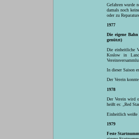
Gefahren wurde no
damals noch kein
oder zu Reparatur
1977
Die eigene Bah
genützt)
Die einheitliche
Koslow in Land
Vereinsversammlun
In dieser Saison e
Der Verein konnte
1978
Der Verein wird 
heißt es: „Red St
Einheitlich weiße
1979
Feste Startnum
eigene Startnummer