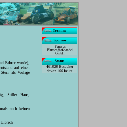
Termine
Sponsor
Pegasus
Blumengroßhandel
GmbH
Status
und Fahrer wurde),
461929 Besucher
entstand auf einen
davon 100 heute
Stern als Vorlage
g, Stiller Hans,
amals noch keinen
 Ulbrich