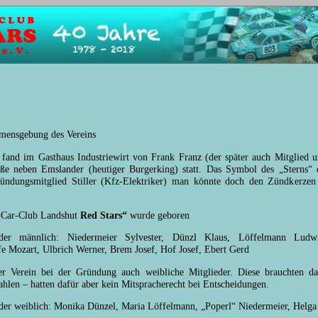
ensgebung des Vereins
and im Gasthaus Industriewirt von Frank Franz (der später auch Mitglied 
aße neben Emslander (heutiger Burgerking) statt. Das Symbol des „Sterns“ 
ündungsmitglied Stiller (Kfz-Elektriker) man könnte doch den Zündkerzen 
-Car-Club Landshut
Red Stars“
wurde geboren
eder männlich: Niedermeier Sylvester, Dünzl Klaus, Löffelmann Ludwi
 Mozart, Ulbrich Werner, Brem Josef, Hof Josef, Ebert Gerd
der Verein bei der Gründung auch weibliche Mitglieder. Diese brauchten d
ahlen – hatten dafür aber kein Mitspracherecht bei Entscheidungen.
er weiblich: Monika Dünzel, Maria Löffelmann, „Poperl“ Niedermeier, Helga