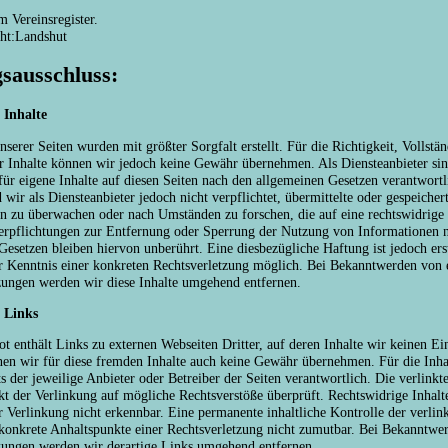
m Vereinsregister.
cht:Landshut
sausschluss:
 Inhalte
nserer Seiten wurden mit größter Sorgfalt erstellt. Für die Richtigkeit, Vollstä
er Inhalte können wir jedoch keine Gewähr übernehmen. Als Diensteanbieter si
r eigene Inhalte auf diesen Seiten nach den allgemeinen Gesetzen verantwortl
ir als Diensteanbieter jedoch nicht verpflichtet, übermittelte oder gespeicher
n zu überwachen oder nach Umständen zu forschen, die auf eine rechtswidrige 
erpflichtungen zur Entfernung oder Sperrung der Nutzung von Informationen 
Gesetzen bleiben hiervon unberührt. Eine diesbezügliche Haftung ist jedoch er
r Kenntnis einer konkreten Rechtsverletzung möglich. Bei Bekanntwerden von 
zungen werden wir diese Inhalte umgehend entfernen.
 Links
t enthält Links zu externen Webseiten Dritter, auf deren Inhalte wir keinen Ei
en wir für diese fremden Inhalte auch keine Gewähr übernehmen. Für die Inhal
ets der jeweilige Anbieter oder Betreiber der Seiten verantwortlich. Die verlink
t der Verlinkung auf mögliche Rechtsverstöße überprüft. Rechtswidrige Inhal
 Verlinkung nicht erkennbar. Eine permanente inhaltliche Kontrolle der verlink
konkrete Anhaltspunkte einer Rechtsverletzung nicht zumutbar. Bei Bekanntwe
zungen werden wir derartige Links umgehend entfernen.