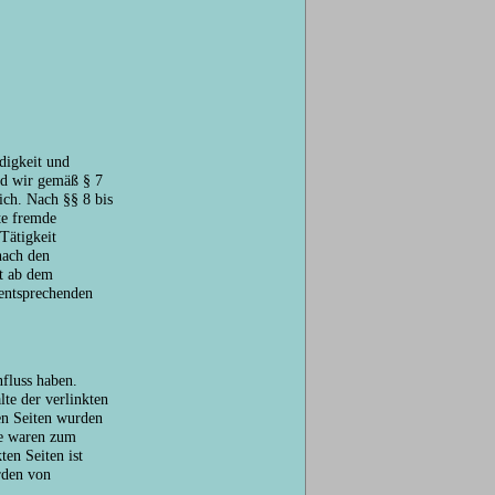
ndigkeit und
nd wir gemäß § 7
ich. Nach §§ 8 bis
te fremde
Tätigkeit
nach den
st ab dem
entsprechenden
nfluss haben.
te der verlinkten
ten Seiten wurden
te waren zum
ten Seiten ist
rden von