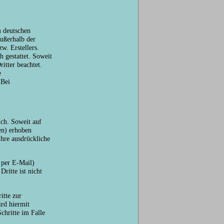
m deutschen
außerhalb der
w. Erstellers.
 gestattet. Soweit
itter beachtet.
e
 Bei
ch. Soweit auf
en) erhoben
Ihre ausdrückliche
 per E-Mail)
ritte ist nicht
itte zur
rd hiermit
chritte im Falle