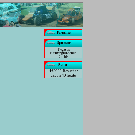
Termine
Sponsor
Pegasus
Blumengroßhandel
GmbH
Status
462009 Besucher
davon 40 heute