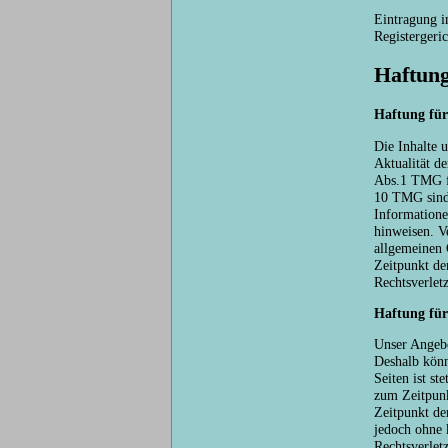
Eintragung i
Registergeri
Haftung
Haftung für
Die Inhalte u
Aktualität d
Abs.1 TMG fü
10 TMG sind w
Informatione
hinweisen. V
allgemeinen 
Zeitpunkt de
Rechtsverlet
Haftung für
Unser Angebo
Deshalb könn
Seiten ist st
zum Zeitpunk
Zeitpunkt der
jedoch ohne 
Rechtsverlet