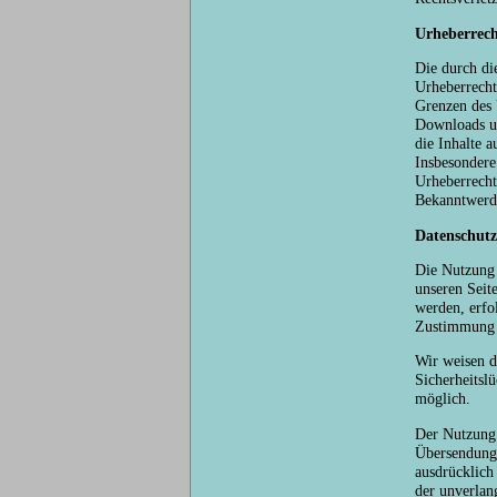
Urheberrech
Die durch die
Urheberrecht
Grenzen des 
Downloads un
die Inhalte a
Insbesondere 
Urheberrecht
Bekanntwerde
Datenschutz
Die Nutzung 
unseren Seit
werden, erfol
Zustimmung n
Wir weisen d
Sicherheitsl
möglich.
Der Nutzung 
Übersendung 
ausdrücklich 
der unverlan