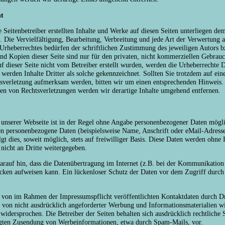
t
 Seitenbetreiber erstellten Inhalte und Werke auf diesen Seiten unterliegen de
. Die Vervielfältigung, Bearbeitung, Verbreitung und jede Art der Verwertung 
Urheberrechtes bedürfen der schriftlichen Zustimmung des jeweiligen Autors bz
d Kopien dieser Seite sind nur für den privaten, nicht kommerziellen Gebrauch
uf dieser Seite nicht vom Betreiber erstellt wurden, werden die Urheberrechte Dr
werden Inhalte Dritter als solche gekennzeichnet. Sollten Sie trotzdem auf ein
sverletzung aufmerksam werden, bitten wir um einen entsprechenden Hinweis.
n von Rechtsverletzungen werden wir derartige Inhalte umgehend entfernen.
unserer Webseite ist in der Regel ohne Angabe personenbezogener Daten mögli
en personenbezogene Daten (beispielsweise Name, Anschrift oder eMail-Adress
gt dies, soweit möglich, stets auf freiwilliger Basis. Diese Daten werden ohne 
icht an Dritte weitergegeben.
arauf hin, dass die Datenübertragung im Internet (z.B. bei der Kommunikation
ücken aufweisen kann. Ein lückenloser Schutz der Daten vor dem Zugriff durch D
von im Rahmen der Impressumspflicht veröffentlichten Kontaktdaten durch Dr
von nicht ausdrücklich angeforderter Werbung und Informationsmaterialien wi
widersprochen. Die Betreiber der Seiten behalten sich ausdrücklich rechtliche S
gten Zusendung von Werbeinformationen, etwa durch Spam-Mails, vor.