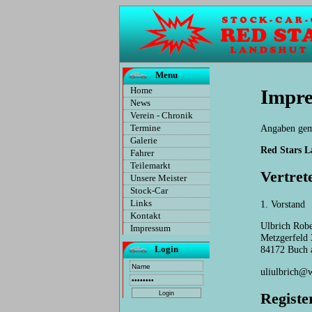
Menu
Home
Impr
News
Verein - Chronik
Angaben ge
Termine
Galerie
Red Stars L
Fahrer
Teilemarkt
Vertret
Unsere Meister
Stock-Car
1. Vorstand
Links
Kontakt
Ulbrich Robe
Impressum
Metzgerfeld 
84172 Buch 
Login
uliulbrich@
Registe