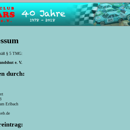
essum
mäß § 5 TMG:
andshut e. V.
en durch:
rt
3
am Erlbach
web.de
reintrag: